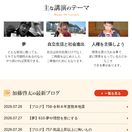
夢
自立生活と社会進出
人権を主張しよう
どんな状況に陥っても、
自立は自分自身だけでなく、
障害を受け入れる事で、
１％でも可能性があるのなら
ご両親をはじめとした
逆に障害をもっている人だか
やり続ければ実現できる。
ご家族のためにもなります。
らこそ
できる事があります。
一覧を見る
2026.07.28
【ブログ】758-令和８年度熊本地震
2026.07.27
【夢】610-夢や理想を形にする
2026.07.26
【ブログ】757-気温上昇以上に怖いもの