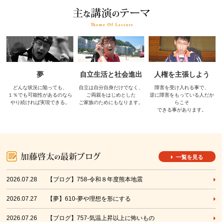
夢
自立生活と社会進出
人権を主張しよう
どんな状況に陥っても、
自立は自分自身だけでなく、
障害を受け入れる事で、
１％でも可能性があるのなら
ご両親をはじめとした
逆に障害をもっている人だか
やり続ければ実現できる。
ご家族のためにもなります。
らこそ
できる事があります。
一覧を見る
2026.07.28
【ブログ】758-令和８年度熊本地震
2026.07.27
【夢】610-夢や理想を形にする
2026.07.26
【ブログ】757-気温上昇以上に怖いもの