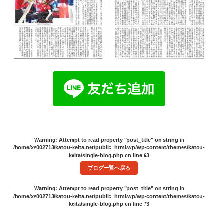
Warning
: Attempt to read property "post_title" on string in
/home/xs002713/katou-keita.net/public_html/wp/wp-content/themes/katou-
keita/single-blog.php
on line
63
ブログ一覧へ戻る
Warning
: Attempt to read property "post_title" on string in
/home/xs002713/katou-keita.net/public_html/wp/wp-content/themes/katou-
keita/single-blog.php
on line
73