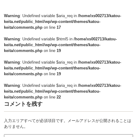
Warning
: Undefined variable $aria_req in
/home/xs002713/katou-
keita.net/public_html/wp/wp-content/themes/katou-
keita/comments.php
on line
17
Warning
: Undefined variable $html5 in
/home/xs002713/katou-
keita.net/public_html/wp/wp-content/themes/katou-
keita/comments.php
on line
19
Warning
: Undefined variable $aria_req in
/home/xs002713/katou-
keita.net/public_html/wp/wp-content/themes/katou-
keita/comments.php
on line
19
Warning
: Undefined variable $aria_req in
/home/xs002713/katou-
keita.net/public_html/wp/wp-content/themes/katou-
keita/comments.php
on line
22
コメントを残す
入力エリアすべてが必須項目です。メールアドレスが公開されることは
ありません。