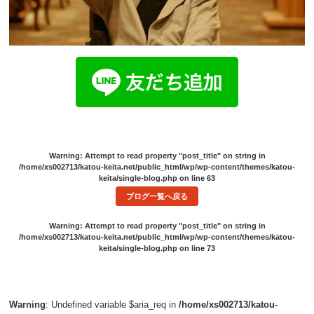
Warning
: Attempt to read property "post_title" on string in
/home/xs002713/katou-keita.net/public_html/wp/wp-content/themes/katou-
keita/single-blog.php
on line
63
ブログ一覧へ戻る
Warning
: Attempt to read property "post_title" on string in
/home/xs002713/katou-keita.net/public_html/wp/wp-content/themes/katou-
keita/single-blog.php
on line
73
Warning
: Undefined variable $aria_req in
/home/xs002713/katou-