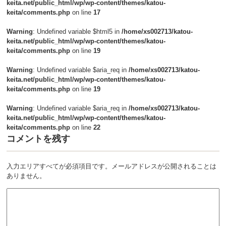
keita.net/public_html/wp/wp-content/themes/katou-
keita/comments.php
on line
17
Warning
: Undefined variable $html5 in
/home/xs002713/katou-
keita.net/public_html/wp/wp-content/themes/katou-
keita/comments.php
on line
19
Warning
: Undefined variable $aria_req in
/home/xs002713/katou-
keita.net/public_html/wp/wp-content/themes/katou-
keita/comments.php
on line
19
Warning
: Undefined variable $aria_req in
/home/xs002713/katou-
keita.net/public_html/wp/wp-content/themes/katou-
keita/comments.php
on line
22
コメントを残す
入力エリアすべてが必須項目です。メールアドレスが公開されることは
ありません。