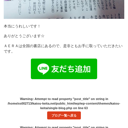
本当にうれしいです！
ありがとうございます☆
ＡＥＲＡは全国の書店にあるので、是非ともお手に取っていただきたい
です。
Warning
: Attempt to read property "post_title" on string in
/home/xs002713/katou-keita.net/public_html/wp/wp-content/themes/katou-
keita/single-blog.php
on line
63
ブログ一覧へ戻る
Warning
: Attempt to read property "post_title" on string in