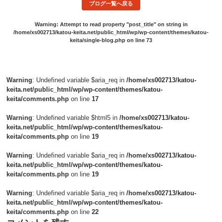
ブログ一覧へ戻る
Warning
: Attempt to read property "post_title" on string in
/home/xs002713/katou-keita.net/public_html/wp/wp-content/themes/katou-
keita/single-blog.php
on line
73
Warning
: Undefined variable $aria_req in
/home/xs002713/katou-
keita.net/public_html/wp/wp-content/themes/katou-
keita/comments.php
on line
17
Warning
: Undefined variable $html5 in
/home/xs002713/katou-
keita.net/public_html/wp/wp-content/themes/katou-
keita/comments.php
on line
19
Warning
: Undefined variable $aria_req in
/home/xs002713/katou-
keita.net/public_html/wp/wp-content/themes/katou-
keita/comments.php
on line
19
Warning
: Undefined variable $aria_req in
/home/xs002713/katou-
keita.net/public_html/wp/wp-content/themes/katou-
keita/comments.php
on line
22