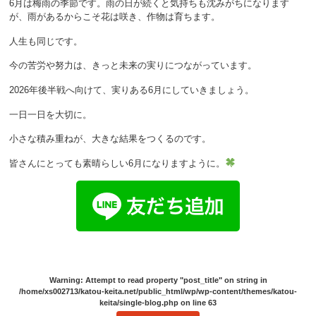
6月は梅雨の季節です。雨の日が続くと気持ちも沈みがちになります
が、雨があるからこそ花は咲き、作物は育ちます。
人生も同じです。
今の苦労や努力は、きっと未来の実りにつながっています。
2026年後半戦へ向けて、実りある6月にしていきましょう。
一日一日を大切に。
小さな積み重ねが、大きな結果をつくるのです。
皆さんにとっても素晴らしい6月になりますように。
Warning
: Attempt to read property "post_title" on string in
/home/xs002713/katou-keita.net/public_html/wp/wp-content/themes/katou-
keita/single-blog.php
on line
63