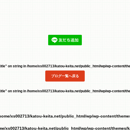
tle" on string in
/home/xs002713/katou-keita.net/public_html/wp/wp-content/the
ブログ一覧へ戻る
tle" on string in
/home/xs002713/katou-keita.net/public_html/wp/wp-content/the
home/xs002713/katou-keita.net/public_html/wp/wp-content/them
me/xs002713/katou-keita.net/public_html/wp/wp-content/themes/