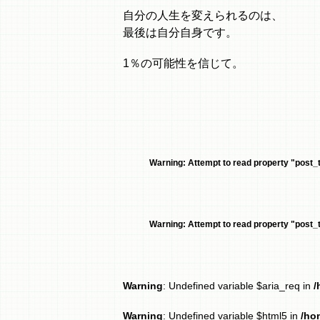
自分の人生を変えられるのは、
最後は自分自身です。
1％の可能性を信じて。
Warning
: Attempt to read property "post_ti
Warning
: Attempt to read property "post_ti
Warning
: Undefined variable $aria_req in
/
Warning
: Undefined variable $html5 in
/ho