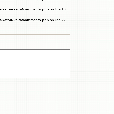
es/katou-keita/comments.php
on line
19
es/katou-keita/comments.php
on line
22