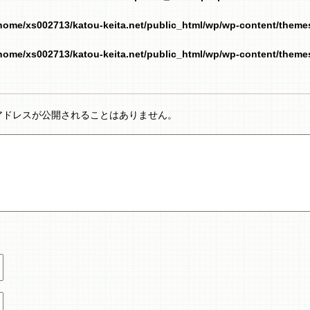
home/xs002713/katou-keita.net/public_html/wp/wp-content/them
home/xs002713/katou-keita.net/public_html/wp/wp-content/them
アドレスが公開されることはありません。