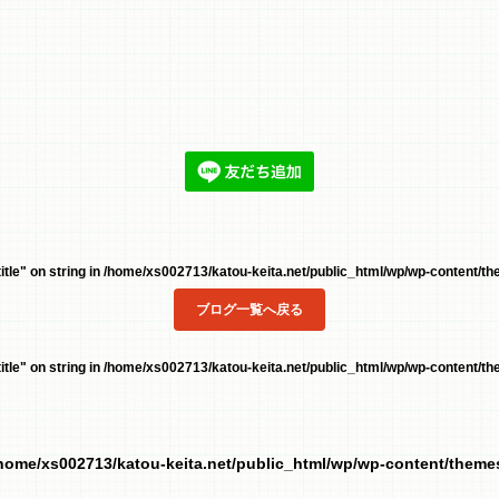
tle" on string in
/home/xs002713/katou-keita.net/public_html/wp/wp-content/the
ブログ一覧へ戻る
tle" on string in
/home/xs002713/katou-keita.net/public_html/wp/wp-content/the
home/xs002713/katou-keita.net/public_html/wp/wp-content/them