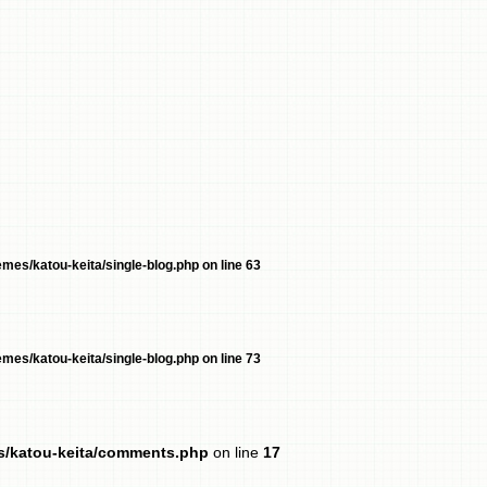
mes/katou-keita/single-blog.php
on line
63
mes/katou-keita/single-blog.php
on line
73
es/katou-keita/comments.php
on line
17