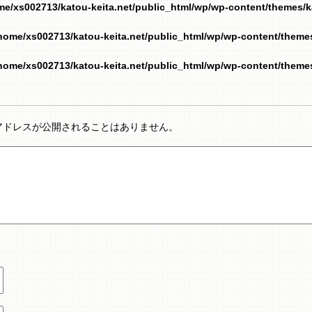
me/xs002713/katou-keita.net/public_html/wp/wp-content/themes/
home/xs002713/katou-keita.net/public_html/wp/wp-content/them
home/xs002713/katou-keita.net/public_html/wp/wp-content/them
アドレスが公開されることはありません。