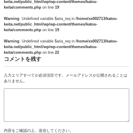
keita.net/public_html/wp/wp-content/themes/katou-
keita/comments.php
on line
19
Warning
: Undefined variable $aria_req in
/home/xs002713/katou-
keita.net/public_html/wp/wp-content/themes/katou-
keita/comments.php
on line
19
Warning
: Undefined variable $aria_req in
/home/xs002713/katou-
keita.net/public_html/wp/wp-content/themes/katou-
keita/comments.php
on line
22
コメントを残す
入力エリアすべてが必須項目です。メールアドレスが公開されることは
ありません。
内容をご確認の上、送信してください。