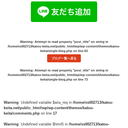
Warning
: Attempt to read property "post_title" on string in
/home/xs002713/katou-keita.net/public_html/wp/wp-content/themes/katou-
keita/single-blog.php
on line
63
ブログ一覧へ戻る
Warning
: Attempt to read property "post_title" on string in
/home/xs002713/katou-keita.net/public_html/wp/wp-content/themes/katou-
keita/single-blog.php
on line
73
Warning
: Undefined variable $aria_req in
/home/xs002713/katou-
keita.net/public_html/wp/wp-content/themes/katou-
keita/comments.php
on line
17
Warning
: Undefined variable $html5 in
/home/xs002713/katou-