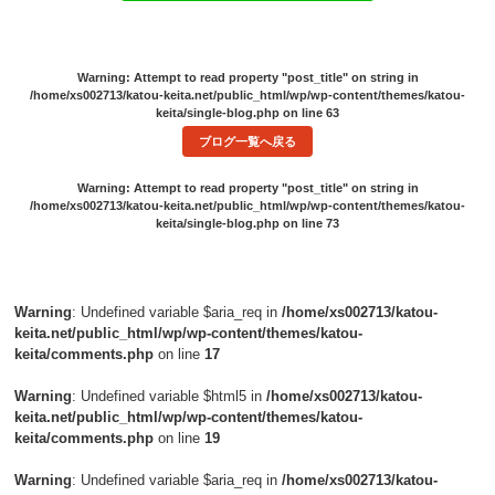
Warning
: Attempt to read property "post_title" on string in
/home/xs002713/katou-keita.net/public_html/wp/wp-content/themes/katou-
keita/single-blog.php
on line
63
ブログ一覧へ戻る
Warning
: Attempt to read property "post_title" on string in
/home/xs002713/katou-keita.net/public_html/wp/wp-content/themes/katou-
keita/single-blog.php
on line
73
Warning
: Undefined variable $aria_req in
/home/xs002713/katou-
keita.net/public_html/wp/wp-content/themes/katou-
keita/comments.php
on line
17
Warning
: Undefined variable $html5 in
/home/xs002713/katou-
keita.net/public_html/wp/wp-content/themes/katou-
keita/comments.php
on line
19
Warning
: Undefined variable $aria_req in
/home/xs002713/katou-