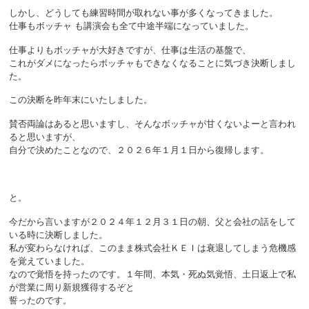
しかし、どうしても練習時間が取れない事が多くなってきました。
仕事もボッチャ も講演会も全て中途半端になっていました。
仕事よりもボッチャが大好きですが、仕事は生活の基盤で、
これがダメになったらボッチャもできなくなることに気づき決断しまし
た。
この決断を昨年末にいたしました。
賛否両論はあると思いますし、そんなボッチャが甘くないよーと言われ
ると思いますが、
自分で決めたことなので、２０２６年１月１日から復帰します。
と。
今だから言いますが２０２４年１２月３１日の朝、父と会社の話をして
いる時に決断しました。
私が変わらなければ、このまま株式会社ＫＥＩは衰退してしまう危機感
を覚えていました。
なので覚悟を持ったのです。１年間、本気・死ぬ気覚悟、土日返上で私
が営業に周り新規獲得するぞと
誓ったのです。