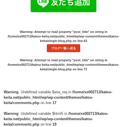
Warning
: Attempt to read property "post_title" on string in
/home/xs002713/katou-keita.net/public_html/wp/wp-content/themes/katou-
keita/single-blog.php
on line
63
ブログ一覧へ戻る
Warning
: Attempt to read property "post_title" on string in
/home/xs002713/katou-keita.net/public_html/wp/wp-content/themes/katou-
keita/single-blog.php
on line
73
Warning
: Undefined variable $aria_req in
/home/xs002713/katou-
keita.net/public_html/wp/wp-content/themes/katou-
keita/comments.php
on line
17
Warning
: Undefined variable $html5 in
/home/xs002713/katou-
keita.net/public_html/wp/wp-content/themes/katou-
keita/comments.php
on line
19