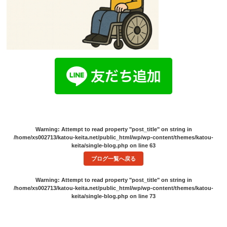
Warning
: Attempt to read property "post_title" on string in
/home/xs002713/katou-keita.net/public_html/wp/wp-content/themes/katou-
keita/single-blog.php
on line
63
ブログ一覧へ戻る
Warning
: Attempt to read property "post_title" on string in
/home/xs002713/katou-keita.net/public_html/wp/wp-content/themes/katou-
keita/single-blog.php
on line
73