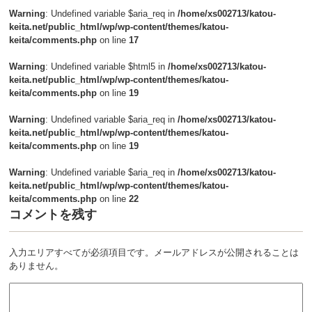
Warning
: Undefined variable $aria_req in
/home/xs002713/katou-
keita.net/public_html/wp/wp-content/themes/katou-
keita/comments.php
on line
17
Warning
: Undefined variable $html5 in
/home/xs002713/katou-
keita.net/public_html/wp/wp-content/themes/katou-
keita/comments.php
on line
19
Warning
: Undefined variable $aria_req in
/home/xs002713/katou-
keita.net/public_html/wp/wp-content/themes/katou-
keita/comments.php
on line
19
Warning
: Undefined variable $aria_req in
/home/xs002713/katou-
keita.net/public_html/wp/wp-content/themes/katou-
keita/comments.php
on line
22
コメントを残す
入力エリアすべてが必須項目です。メールアドレスが公開されることは
ありません。