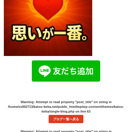
Warning
: Attempt to read property "post_title" on string in
/home/xs002713/katou-keita.net/public_html/wp/wp-content/themes/katou-
keita/single-blog.php
on line
63
ブログ一覧へ戻る
Warning
: Attempt to read property "post_title" on string in