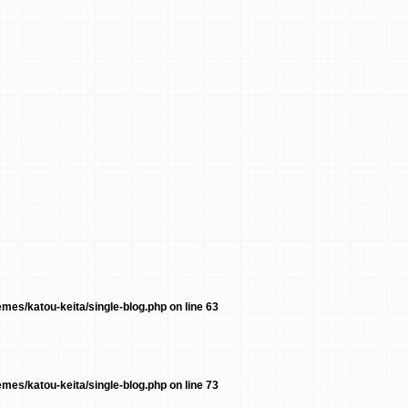
mes/katou-keita/single-blog.php
on line
63
mes/katou-keita/single-blog.php
on line
73