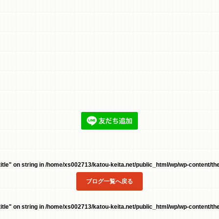
tle" on string in
/home/xs002713/katou-keita.net/public_html/wp/wp-content/the
ブログ一覧へ戻る
tle" on string in
/home/xs002713/katou-keita.net/public_html/wp/wp-content/the