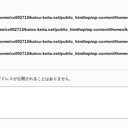
home/xs002713/katou-keita.net/public_html/wp/wp-content/them
me/xs002713/katou-keita.net/public_html/wp/wp-content/themes/
home/xs002713/katou-keita.net/public_html/wp/wp-content/them
home/xs002713/katou-keita.net/public_html/wp/wp-content/them
アドレスが公開されることはありません。