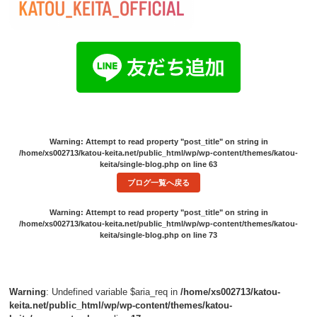
Warning
: Attempt to read property "post_title" on string in
/home/xs002713/katou-keita.net/public_html/wp/wp-content/themes/katou-
keita/single-blog.php
on line
63
ブログ一覧へ戻る
Warning
: Attempt to read property "post_title" on string in
/home/xs002713/katou-keita.net/public_html/wp/wp-content/themes/katou-
keita/single-blog.php
on line
73
Warning
: Undefined variable $aria_req in
/home/xs002713/katou-
keita.net/public_html/wp/wp-content/themes/katou-