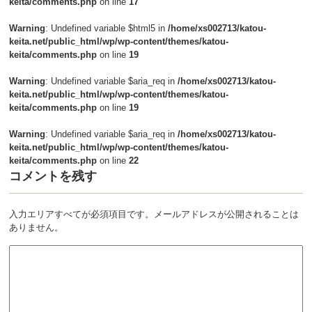
keita/comments.php
on line
17
Warning
: Undefined variable $html5 in
/home/xs002713/katou-
keita.net/public_html/wp/wp-content/themes/katou-
keita/comments.php
on line
19
Warning
: Undefined variable $aria_req in
/home/xs002713/katou-
keita.net/public_html/wp/wp-content/themes/katou-
keita/comments.php
on line
19
Warning
: Undefined variable $aria_req in
/home/xs002713/katou-
keita.net/public_html/wp/wp-content/themes/katou-
keita/comments.php
on line
22
コメントを残す
入力エリアすべてが必須項目です。メールアドレスが公開されることは
ありません。