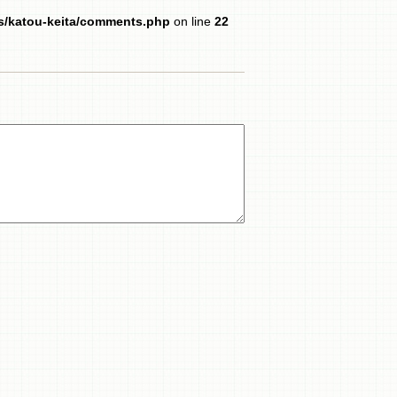
es/katou-keita/comments.php
on line
22