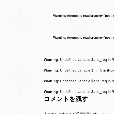
Warning
: Attempt to read property "post_ti
Warning
: Attempt to read property "post_ti
Warning
: Undefined variable $aria_req in
/
Warning
: Undefined variable $html5 in
/ho
Warning
: Undefined variable $aria_req in
/
Warning
: Undefined variable $aria_req in
/
コメントを残す
入力エリアすべてが必須項目です。メール