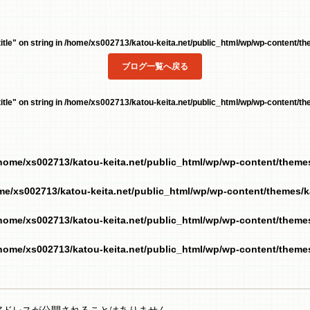
tle" on string in
/home/xs002713/katou-keita.net/public_html/wp/wp-content/the
ブログ一覧へ戻る
tle" on string in
/home/xs002713/katou-keita.net/public_html/wp/wp-content/the
home/xs002713/katou-keita.net/public_html/wp/wp-content/them
me/xs002713/katou-keita.net/public_html/wp/wp-content/themes/
home/xs002713/katou-keita.net/public_html/wp/wp-content/them
home/xs002713/katou-keita.net/public_html/wp/wp-content/them
アドレスが公開されることはありません。