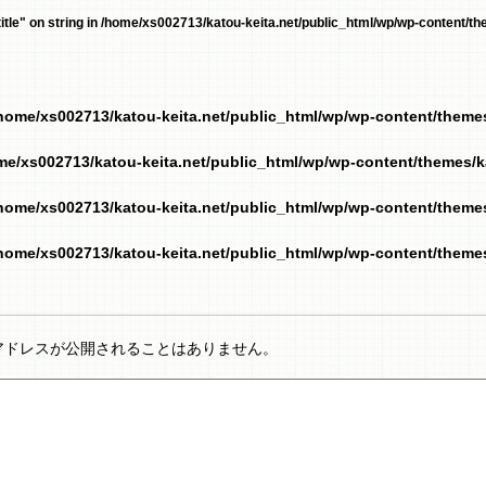
tle" on string in
/home/xs002713/katou-keita.net/public_html/wp/wp-content/the
home/xs002713/katou-keita.net/public_html/wp/wp-content/them
me/xs002713/katou-keita.net/public_html/wp/wp-content/themes/
home/xs002713/katou-keita.net/public_html/wp/wp-content/them
home/xs002713/katou-keita.net/public_html/wp/wp-content/them
アドレスが公開されることはありません。