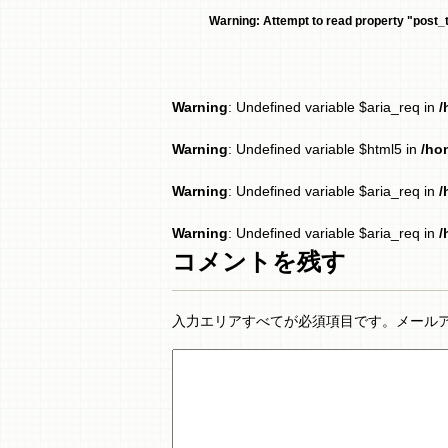
Warning
: Attempt to read property "post_ti
Warning
: Undefined variable $aria_req in
/
Warning
: Undefined variable $html5 in
/ho
Warning
: Undefined variable $aria_req in
/
Warning
: Undefined variable $aria_req in
/
コメントを残す
入力エリアすべてが必須項目です。メール