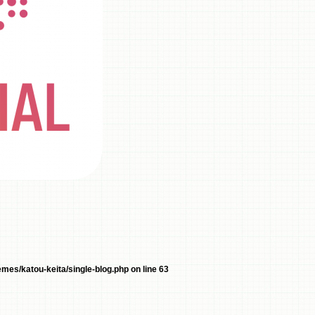
mes/katou-keita/single-blog.php
on line
63