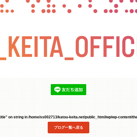
tle" on string in
/home/xs002713/katou-keita.net/public_html/wp/wp-content/the
ブログ一覧へ戻る