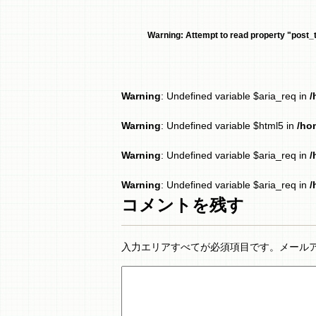
Warning
: Attempt to read property "post_ti
Warning
: Undefined variable $aria_req in
/
Warning
: Undefined variable $html5 in
/ho
Warning
: Undefined variable $aria_req in
/
Warning
: Undefined variable $aria_req in
/
コメントを残す
入力エリアすべてが必須項目です。メール