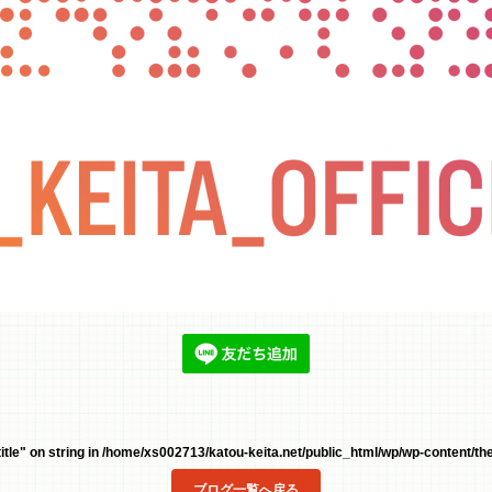
tle" on string in
/home/xs002713/katou-keita.net/public_html/wp/wp-content/the
ブログ一覧へ戻る