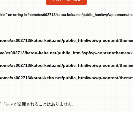
tle" on string in
/home/xs002713/katou-keita.net/public_html/wp/wp-content/the
home/xs002713/katou-keita.net/public_html/wp/wp-content/them
me/xs002713/katou-keita.net/public_html/wp/wp-content/themes/
home/xs002713/katou-keita.net/public_html/wp/wp-content/them
home/xs002713/katou-keita.net/public_html/wp/wp-content/them
アドレスが公開されることはありません。