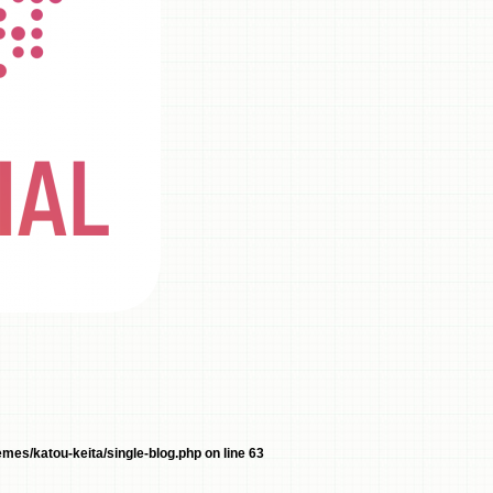
mes/katou-keita/single-blog.php
on line
63