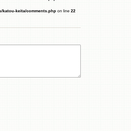
es/katou-keita/comments.php
on line
22