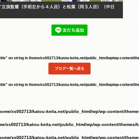
tle" on string in
/home/xs002713/katou-keita.net/public_html/wp/wp-content/the
ブログ一覧へ戻る
tle" on string in
/home/xs002713/katou-keita.net/public_html/wp/wp-content/the
home/xs002713/katou-keita.net/public_html/wp/wp-content/them
me/xs002713/katou-keita.net/public_html/wp/wp-content/themes/
home/xs002713/katou-keita.net/public_html/wp/wp-content/them