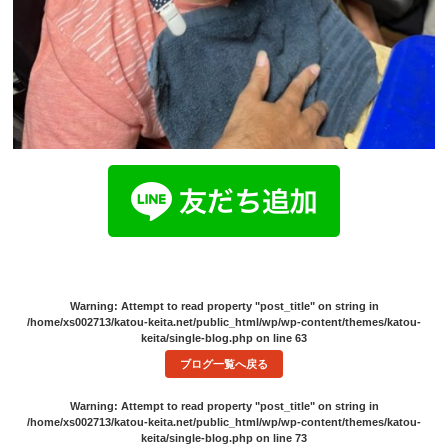
Warning
: Attempt to read property "post_title" on string in
/home/xs002713/katou-keita.net/public_html/wp/wp-content/themes/katou-
keita/single-blog.php
on line
63
ブログ一覧へ戻る
Warning
: Attempt to read property "post_title" on string in
/home/xs002713/katou-keita.net/public_html/wp/wp-content/themes/katou-
keita/single-blog.php
on line
73