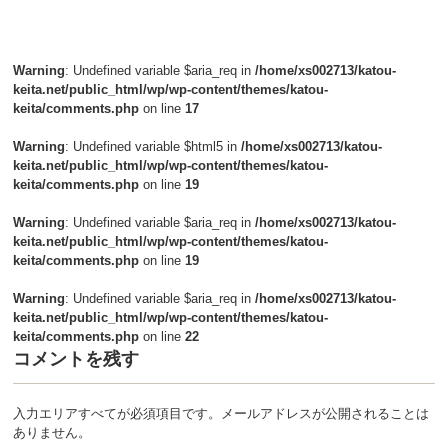
Warning
: Undefined variable $aria_req in
/home/xs002713/katou-
keita.net/public_html/wp/wp-content/themes/katou-
keita/comments.php
on line
17
Warning
: Undefined variable $html5 in
/home/xs002713/katou-
keita.net/public_html/wp/wp-content/themes/katou-
keita/comments.php
on line
19
Warning
: Undefined variable $aria_req in
/home/xs002713/katou-
keita.net/public_html/wp/wp-content/themes/katou-
keita/comments.php
on line
19
Warning
: Undefined variable $aria_req in
/home/xs002713/katou-
keita.net/public_html/wp/wp-content/themes/katou-
keita/comments.php
on line
22
コメントを残す
入力エリアすべてが必須項目です。メールアドレスが公開されることは
ありません。