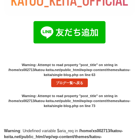
Warning
: Attempt to read property "post_title" on string in
/home/xs002713/katou-keita.net/public_html/wp/wp-content/themes/katou-
keita/single-blog.php
on line
63
ブログ一覧へ戻る
Warning
: Attempt to read property "post_title" on string in
/home/xs002713/katou-keita.net/public_html/wp/wp-content/themes/katou-
keita/single-blog.php
on line
73
Warning
: Undefined variable $aria_req in
/home/xs002713/katou-
keita.net/public_html/wp/wp-content/themes/katou-