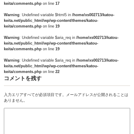
keita/comments.php
on line
17
Warning
: Undefined variable $html5 in
/home/xs002713/katou-
keita.net/public_html/wp/wp-content/themes/katou-
keita/comments.php
on line
19
Warning
: Undefined variable $aria_req in
/home/xs002713/katou-
keita.net/public_html/wp/wp-content/themes/katou-
keita/comments.php
on line
19
Warning
: Undefined variable $aria_req in
/home/xs002713/katou-
keita.net/public_html/wp/wp-content/themes/katou-
keita/comments.php
on line
22
コメントを残す
入力エリアすべてが必須項目です。メールアドレスが公開されることは
ありません。