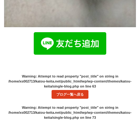
Warning
: Attempt to read property "post_title" on string in
/home/xs002713/katou-keita.net/public_html/wp/wp-content/themes/katou-
keita/single-blog.php
on line
63
ブログ一覧へ戻る
Warning
: Attempt to read property "post_title" on string in
/home/xs002713/katou-keita.net/public_html/wp/wp-content/themes/katou-
keita/single-blog.php
on line
73