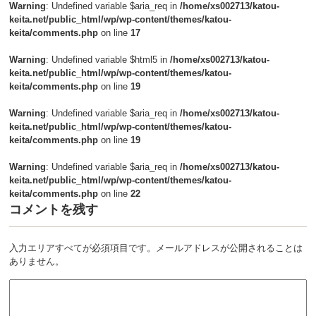
Warning
: Undefined variable $aria_req in
/home/xs002713/katou-
keita.net/public_html/wp/wp-content/themes/katou-
keita/comments.php
on line
17
Warning
: Undefined variable $html5 in
/home/xs002713/katou-
keita.net/public_html/wp/wp-content/themes/katou-
keita/comments.php
on line
19
Warning
: Undefined variable $aria_req in
/home/xs002713/katou-
keita.net/public_html/wp/wp-content/themes/katou-
keita/comments.php
on line
19
Warning
: Undefined variable $aria_req in
/home/xs002713/katou-
keita.net/public_html/wp/wp-content/themes/katou-
keita/comments.php
on line
22
コメントを残す
入力エリアすべてが必須項目です。メールアドレスが公開されることは
ありません。