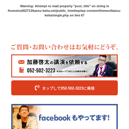
Warning
: Attempt to read property "post_title" on string in
/home/xs002713/katou-keita.net/public_html/wp/wp-content/themes/katou-
keita/single.php
on line
67
タップして052-502-3223に発信