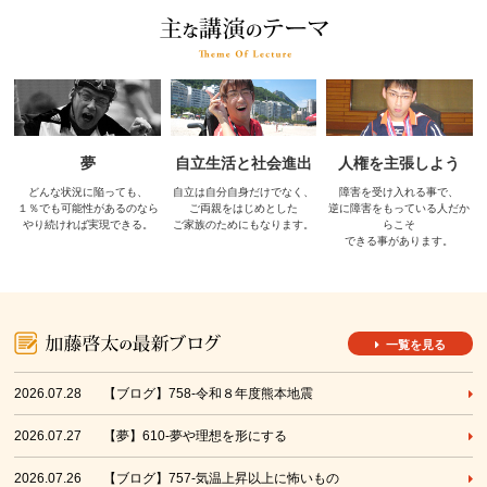
夢
自立生活と社会進出
人権を主張しよう
どんな状況に陥っても、
自立は自分自身だけでなく、
障害を受け入れる事で、
１％でも可能性があるのなら
ご両親をはじめとした
逆に障害をもっている人だか
やり続ければ実現できる。
ご家族のためにもなります。
らこそ
できる事があります。
一覧を見る
2026.07.28
【ブログ】758-令和８年度熊本地震
2026.07.27
【夢】610-夢や理想を形にする
2026.07.26
【ブログ】757-気温上昇以上に怖いもの