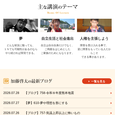
夢
自立生活と社会進出
人権を主張しよう
どんな状況に陥っても、
自立は自分自身だけでなく、
障害を受け入れる事で、
１％でも可能性があるのなら
ご両親をはじめとした
逆に障害をもっている人だか
やり続ければ実現できる。
ご家族のためにもなります。
らこそ
できる事があります。
一覧を見る
2026.07.28
【ブログ】758-令和８年度熊本地震
2026.07.27
【夢】610-夢や理想を形にする
2026.07.26
【ブログ】757-気温上昇以上に怖いもの