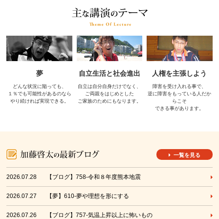
夢
自立生活と社会進出
人権を主張しよう
どんな状況に陥っても、
自立は自分自身だけでなく、
障害を受け入れる事で、
１％でも可能性があるのなら
ご両親をはじめとした
逆に障害をもっている人だか
やり続ければ実現できる。
ご家族のためにもなります。
らこそ
できる事があります。
一覧を見る
2026.07.28
【ブログ】758-令和８年度熊本地震
2026.07.27
【夢】610-夢や理想を形にする
2026.07.26
【ブログ】757-気温上昇以上に怖いもの