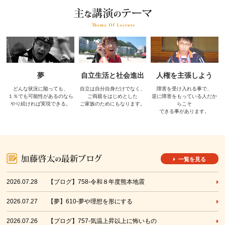
夢
自立生活と社会進出
人権を主張しよう
どんな状況に陥っても、
自立は自分自身だけでなく、
障害を受け入れる事で、
１％でも可能性があるのなら
ご両親をはじめとした
逆に障害をもっている人だか
やり続ければ実現できる。
ご家族のためにもなります。
らこそ
できる事があります。
一覧を見る
2026.07.28
【ブログ】758-令和８年度熊本地震
2026.07.27
【夢】610-夢や理想を形にする
2026.07.26
【ブログ】757-気温上昇以上に怖いもの