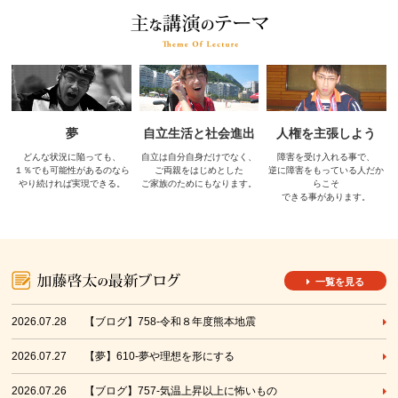
夢
自立生活と社会進出
人権を主張しよう
どんな状況に陥っても、
自立は自分自身だけでなく、
障害を受け入れる事で、
１％でも可能性があるのなら
ご両親をはじめとした
逆に障害をもっている人だか
やり続ければ実現できる。
ご家族のためにもなります。
らこそ
できる事があります。
一覧を見る
2026.07.28
【ブログ】758-令和８年度熊本地震
2026.07.27
【夢】610-夢や理想を形にする
2026.07.26
【ブログ】757-気温上昇以上に怖いもの