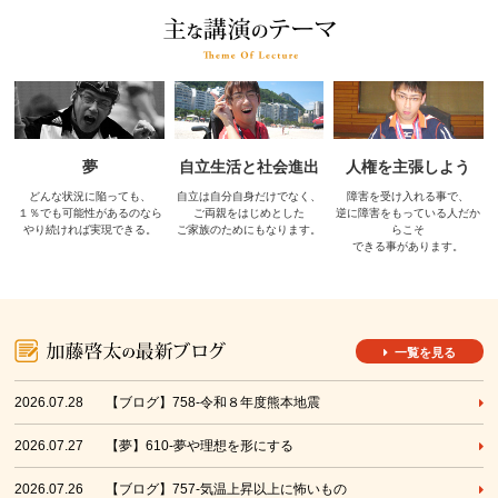
夢
自立生活と社会進出
人権を主張しよう
どんな状況に陥っても、
自立は自分自身だけでなく、
障害を受け入れる事で、
１％でも可能性があるのなら
ご両親をはじめとした
逆に障害をもっている人だか
やり続ければ実現できる。
ご家族のためにもなります。
らこそ
できる事があります。
一覧を見る
2026.07.28
【ブログ】758-令和８年度熊本地震
2026.07.27
【夢】610-夢や理想を形にする
2026.07.26
【ブログ】757-気温上昇以上に怖いもの